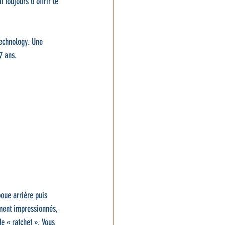
 toujours d’offrir le 
echnology. Une 
7 ans.
oue arrière puis 
aiment impressionnés, 
de « ratchet ». Vous 