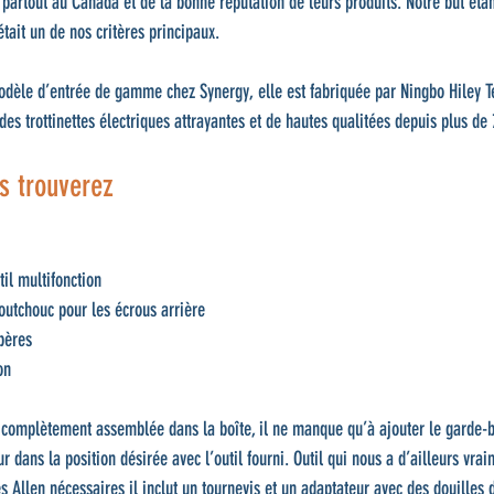
partout au Canada et de la bonne réputation de leurs produits. Notre but étant
était un de nos critères principaux.
modèle d’entrée de gamme chez Synergy, elle est fabriquée par Ningbo Hiley T
s trottinettes électriques attrayantes et de hautes qualitées depuis plus de 
us trouverez
til multifonction 
caoutchouc pour les écrous arrière
mpères
on
t complètement assemblée dans la boîte, il ne manque qu’à ajouter le garde-b
eur dans la position désirée avec l’outil fourni. Outil qui nous a d’ailleurs vr
és Allen nécessaires il inclut un tournevis et un adaptateur avec des douilles 