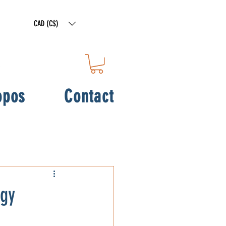
CAD (C$)
opos
Contact
rgy