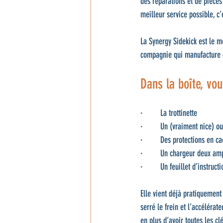
des réparations et de pièces 
meilleur service possible, c’
La Synergy Sidekick est le 
compagnie qui manufacture de
Dans la boîte, vo
·         La trottinette
·         Un (vraiment nice) ou
·         Des protections en 
·         Un chargeur deux a
·         Un feuillet d’instructi
Elle vient déjà pratiquemen
serré le frein et l’accélérat
en plus d’avoir toutes les cl