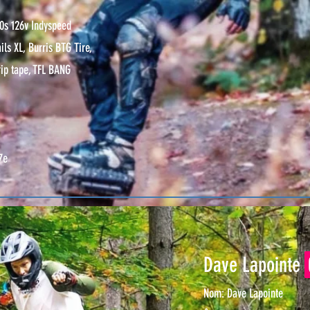
30s 126v Indyspeed
ils XL, Burris BTG Tire,
rip tape, TFL BANG
7e
Dave Lapointe
Nom: Dave Lapointe