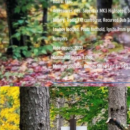
Board: VESC
Accessoires clés: Superflux MK3 Highspeed, 
battery, Tronic X12 contrôleur, Recurved Dub Ta
Lowboy footpad, Poutz foothold, Ignite 2mm g
bumpers
Ride depuis: 2023
Commanditaires: Eshop
Meilleur position: Oakcity Shred Fest 5 - PRO 