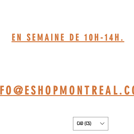
514-467-1850.(DAVE)
EN SEMAINE DE 10H-14H.
TELIER BASÉ À ST-JÉRÔ
NFO@ESHOPMONTREAL.
CAD (C$)