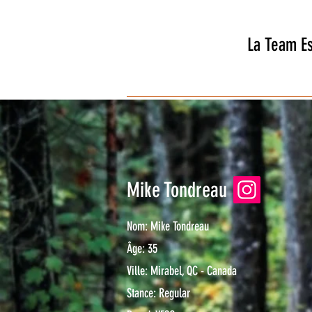
La Team Es
Mike Tondreau
Nom: Mike Tondreau
Âge: 35
Ville: Mirabel, QC - Canada
Stance: Regular