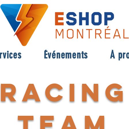
rvices
Événements
À pr
racing
team