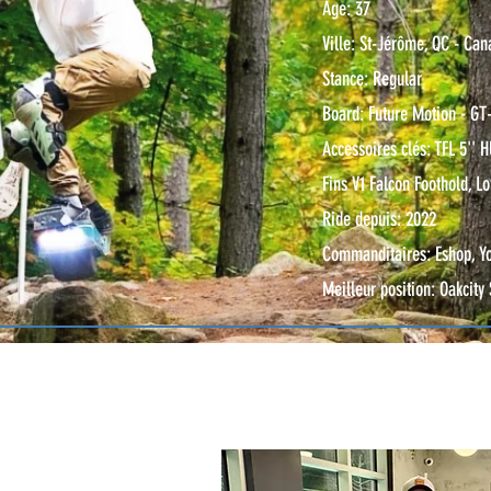
Âge: 37
Ville: St-Jérôme, QC - Ca
Stance: Regular
Board: Future Motion - GT
Accessoires clés: TFL 5'' 
Fins V1 Falcon Foothold, 
Ride depuis: 2022
Commanditaires: Eshop, Y
Meilleur position: Oakcity