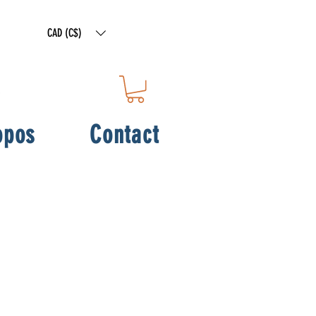
CAD (C$)
opos
Contact