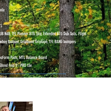
nada
-S
HUB N48, TFL Pioneer BTG Tire, Extended BTG Dub Tails, Flight
Lowboy footpad, Gripthane Griptape, TFL BANG bumpers
ouForm Pads, MTL Balance Board
 Shred Fest 5 - PRO 13e