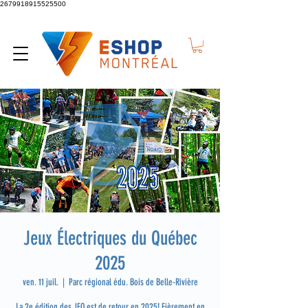
2679918915525500
Jeux Électriques du Québec
2025
ven. 11 juil.
  |  
Parc régional édu. Bois de Belle-Rivière
La 2e édition des JEQ est de retour en 2025! Fièrement en