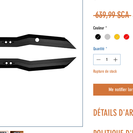
 639,99 $CA 
Couleur
*
Quantité
*
Rupture de stock
Me notifier lor
DÉTAILS D'A
Angles plus profond