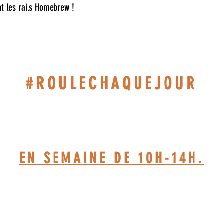
niveau du noyau 
nt les rails Homebrew !
illimitée !
Laisser le soin au M
#ROULECHAQUEJOUR
514-467-1850.(DAVE)
EN SEMAINE DE 10H-14H.
TELIER BASÉ À ST-JÉRÔ