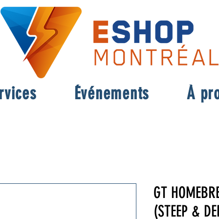
rvices
Événements
À pr
GT HOMEBRE
(STEEP & DE