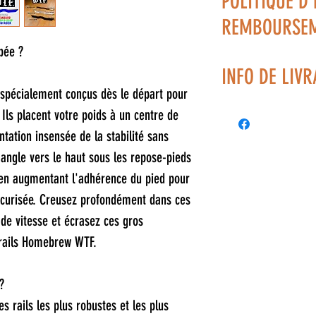
POLITIQUE D
côté pour maximise
REMBOURSE
stabilité des rails d
totale entièrement 
bée ?
Politique d'échang
l'avant, 5 à l'arrièr
INFO DE LIV
vos visiteurs des c
sont spécialement c
spécialement conçus dès le départ pour
remboursement des a
Le calcul de transpo
techniques! Des an
Ils placent votre poids à un centre de
votre site. Énoncez 
sentiers PLUS RAIDE
tation insensée de la stabilité sans
d'établir une relati
L'aluminium de q
angle vers le haut sous les repose-pieds
et leur permettre ai
l'aluminium le pl
 en augmentant l'adhérence du pied pour
toute sécurité.
Mélange parfait 
sécurisée. Creusez profondément dans ces
poids et de dissi
s de vitesse et écrasez ces gros
Une passe de fini
 rails Homebrew WTF.
finition de surfa
Filetages profon
?
Filetages de fixa
s rails les plus robustes et les plus