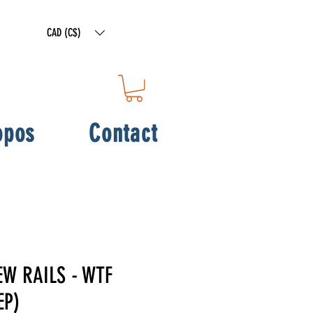
CAD (C$)
opos
Contact
W RAILS - WTF
EP)