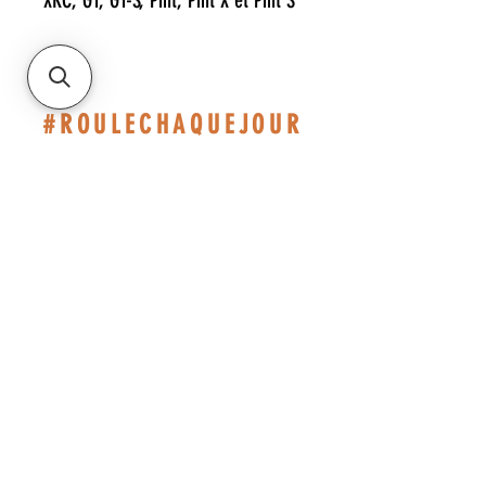
XRC, GT, GT-S, Pint, Pint X et Pint S
#ROULECHAQUEJOUR
514-467-1850
.(DAVE)
EN SEMAINE DE 10H-14H.
ATELIER BASÉ À ST-JÉRÔME
INFO@ESHOPMONTREAL.COM
CAD (C$)