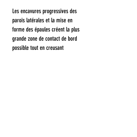
Les encavures progressives des
parois latérales et la mise en
forme des épaules créent la plus
grande zone de contact de bord
possible tout en creusant
profondément dans les carves pour
une tenue de carre inégalée et des
oscillations de vitesse
considérablement réduites.
Spécifications
Choix du composé
Le composé souple
sera plus doux,