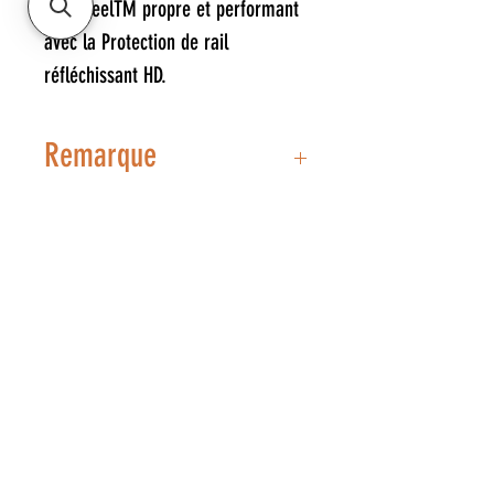
OnewheelTM propre et performant
avec la Protection de rail
réfléchissant HD.
Remarque
** Protège tes rails bro!! :D **
**La couleur GLOWHST est Glow in
the dark!**
#ROULECHAQUEJOUR
514-467-1850
.(DAVE)
EN SEMAINE DE 10H-14H.
ATELIER BASÉ À ST-JÉRÔME