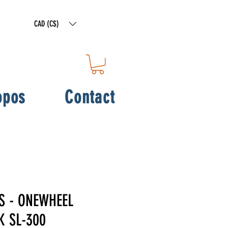
CAD (C$)
opos
Contact
S - ONEWHEEL
 SL-300