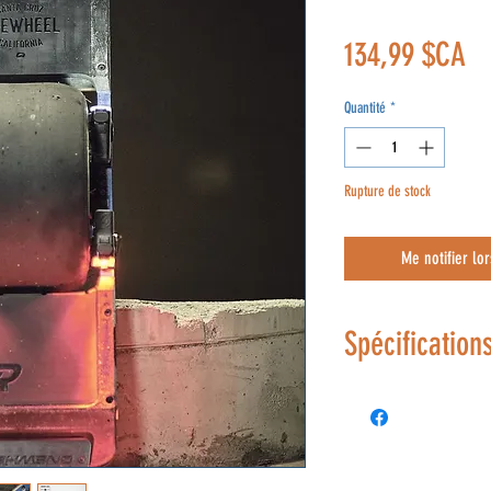
Pr
134,99 $CA
Quantité
*
Rupture de stock
Me notifier lor
Spécification
SL-300 Kit Inclus:
2 x SL-300
2 x SL-R1