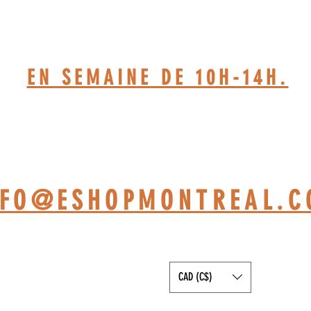
514-467-1850.(DAVE)
EN SEMAINE DE 10H-14H.
TELIER BASÉ À ST-JÉRÔ
NFO@ESHOPMONTREAL.
CAD (C$)