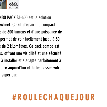
4 x supports adh
2 x câble de ch
Garantie de rem
BO PACK SL-300 est la solution
Garantie de couv
ewheel. Ce kit d'éclairage compact
e de 600 lumens et d'une puissance de
 permet de voir facilement jusqu'à 30
s de 2 kilomètres. Ce pack combo est
, offrant une visibilité et une sécurité
e à installer et s'adapte parfaitement à
tre aujourd'hui et faites passer votre
 supérieur.
#ROULECHAQUEJOUR