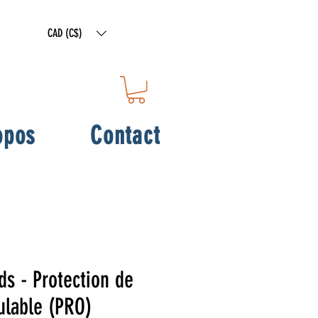
CAD (C$)
opos
Contact
s - Protection de
lable (PRO)