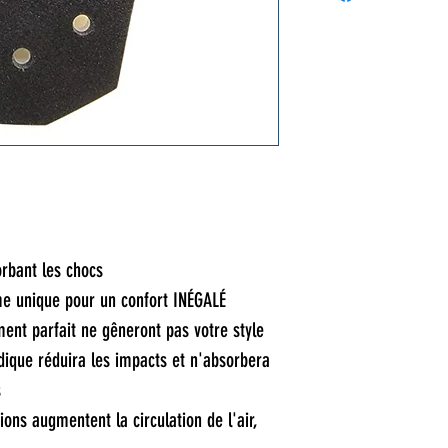
6,18" de LARGE 
15 MM d'épaisse
Taille universel
rbant les chocs
e unique pour un confort INÉGALÉ
ent parfait ne gêneront pas votre style
ique réduira les impacts et n'absorbera
s
ions augmentent la circulation de l'air,