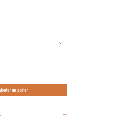
x
Ajouter au panier
s
PRO :