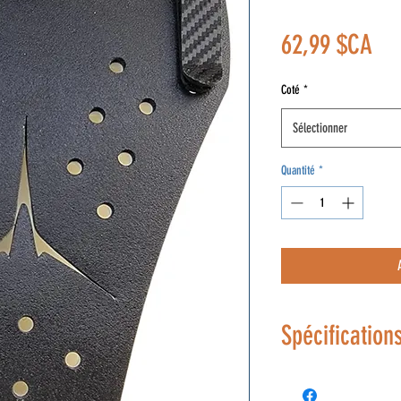
Pri
62,99 $CA
Coté
*
Sélectionner
Quantité
*
Spécification
TAILLE DU HIP PAD 