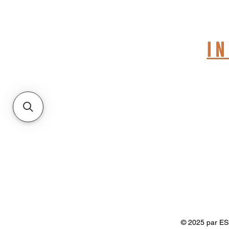
A
I
© 2025 par ESh