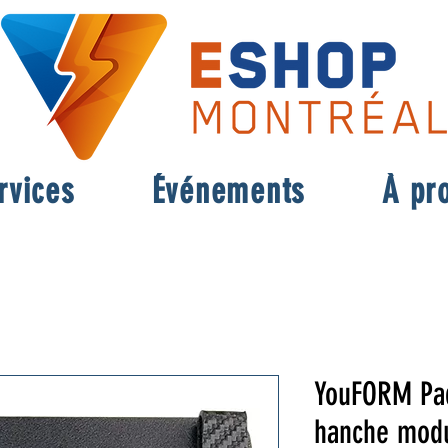
rvices
Événements
À pr
YouFORM Pad
hanche modu