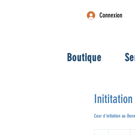
Connexion
Boutique
Se
Inititatio
Cour d'initiation au One
60
dollars