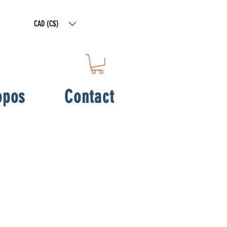
CAD (C$)
opos
Contact