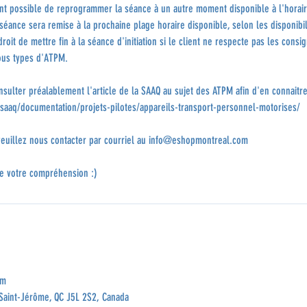
ant possible de reprogrammer la séance à un autre moment disponible à l'horair
séance sera remise à la prochaine plage horaire disponible, selon les disponibi
roit de mettre fin à la séance d'initiation si le client ne respecte pas les consi
ous types d'ATPM.
nsulter préalablement l'article de la SAAQ au sujet des ATPM afin d'en connaitre
/saaq/documentation/projets-pilotes/appareils-transport-personnel-motorises/
veuillez nous contacter par courriel au info@eshopmontreal.com
e votre compréhension :)
om
Saint-Jérôme, QC J5L 2S2, Canada