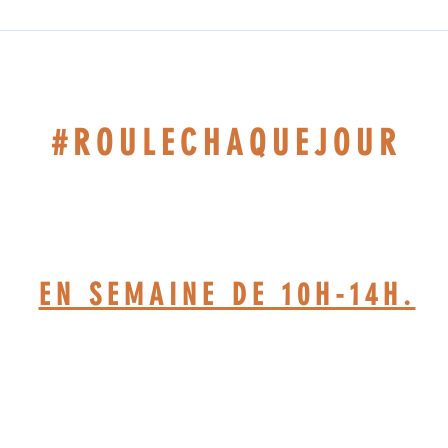
#ROULECHAQUEJOUR
514-467-1850.(DAVE)
EN SEMAINE DE 10H-14H.
TELIER BASÉ À ST-JÉRÔ