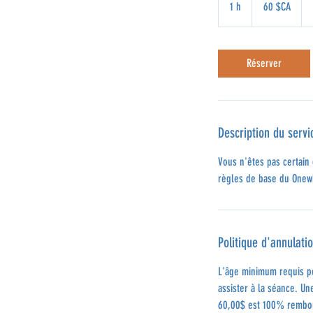
1 h
1
60 $CA
canadiens
Réserver
Description du servi
Vous n'êtes pas certain
règles de base du Onew
Politique d'annulati
L'âge minimum requis po
assister à la séance. Un
60,00$ est 100% rembour