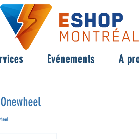
rvices
Événements
À pr
n Onewheel
wheel