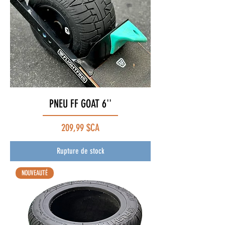
PNEU FF GOAT 6''
Prix
209,99 $CA
Rupture de stock
NOUVEAUTÉ