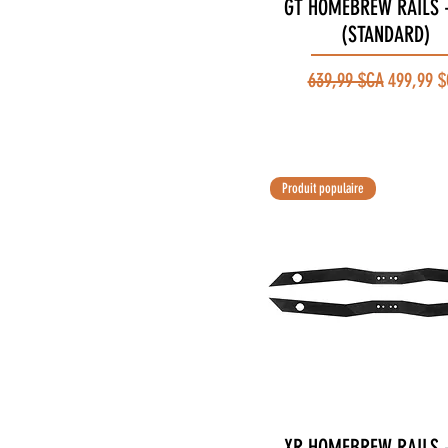
GT HOMEBREW RAILS 
Aperçu rapide
(STANDARD)
Prix original
Prix pro
639,99 $CA
499,99 
Produit populaire
XR HOMEBREW RAILS 
Aperçu rapide