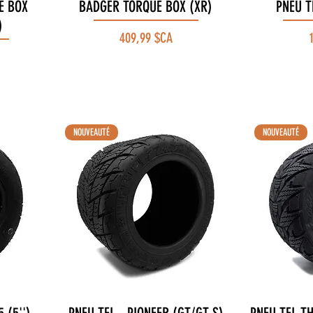
E BOX
BADGER TORQUE BOX (XR)
Aperçu rapide
PNEU T
)
Prix
P
409,99 $CA
NOUVEAUTÉ
NOUVEAUTÉ
Aperçu rapide