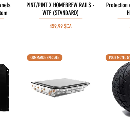
anels
PINT/PINT X HOMEBREW RAILS -
Aperçu rapide
Protection 
stem
WTF (STANDARD)
H
Prix
459,99 $CA
COMMANDE SPÉCIALE
POUR MOYEU 5'