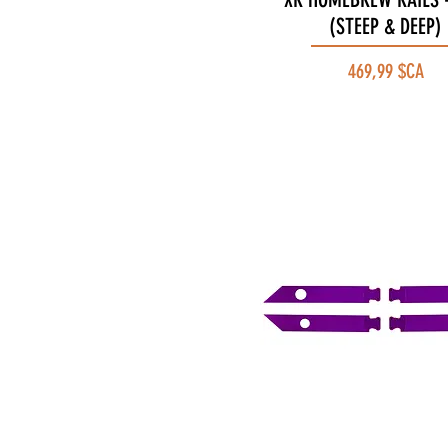
(STEEP & DEEP)
Prix
469,99 $CA