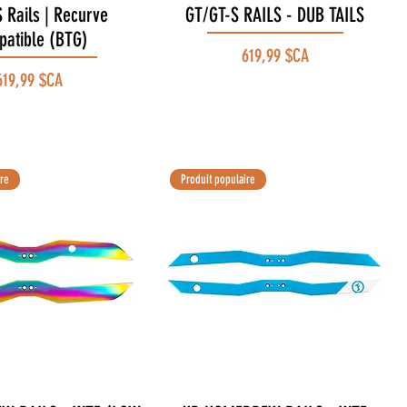
 Rails | Recurve
Aperçu rapide
GT/GT-S RAILS - DUB TAILS
Aperçu rapide
atible (BTG)
Prix
619,99 $CA
rix
619,99 $CA
ire
Produit populaire