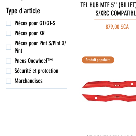
TFL HUB MTE 5'' (BILLET
Aperçu rapide
Type d'article
S/XRC COMPATIBL
Pièces pour GT/GT-S
Prix
879,00 $CA
Pièces pour XR
Pièces pour Pint S/Pint X/
Pint
Pneus Onewheel™
Produit populaire
Sécurité et protection
Marchandises