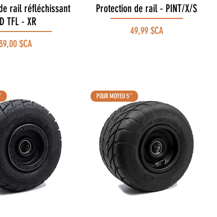
de rail réfléchissant
Aperçu rapide
Protection de rail - PINT/X/S
Aperçu rapide
D TFL - XR
Prix
49,99 $CA
Prix
39,00 $CA
'
POUR MOYEU 5''