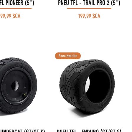
FL PIONEER (5'')
Aperçu rapide
PNEU TFL - TRAIL PRO 2 (5'')
Aperçu rapide
rix
Prix
199,99 $CA
199,99 $CA
Pneu Hydride
Aperçu rapide
Aperçu rapide