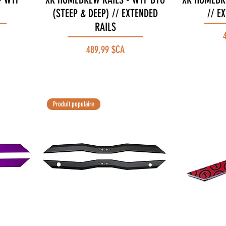
(STEEP & DEEP) // EXTENDED
// E
RAILS
P
Prix
489,99 $CA
Produit populaire