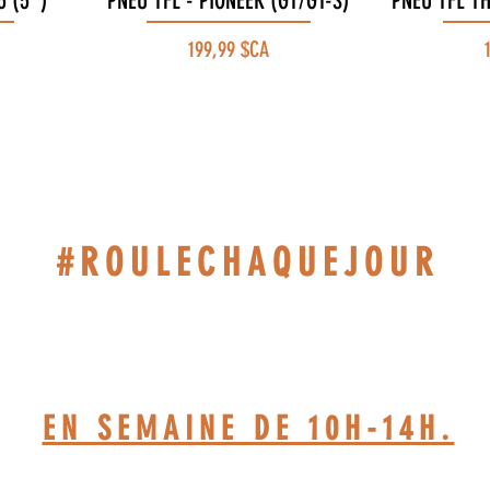
 (5'')
PNEU TFL - PIONEER (GT/GT-S)
PNEU TFL T
Prix
P
199,99 $CA
#ROULECHAQUEJOUR
514-467-1850.(DAVE)
EN SEMAINE DE 10H-14H.