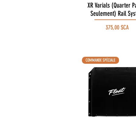
XR Varials (Quarter P
Aperçu rapide
Seulement) Rail Sy
Prix
375,00 $CA
COMMANDE SPÉCIALE