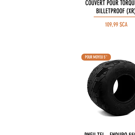
COUVERT POUR TORQU
Aperçu rapide
BILLETPROOF (XR
Prix
109,99 $CA
POUR MOYEU 5''
Aperçu rapide