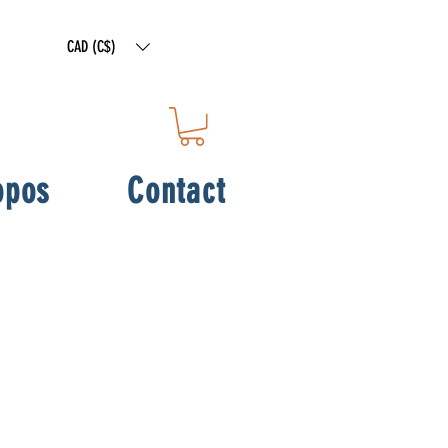
CAD (C$)
opos
Contact