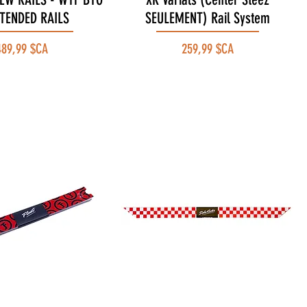
XTENDED RAILS
SEULEMENT) Rail System
rix
Prix
489,99 $CA
259,99 $CA