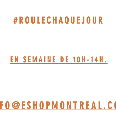
#ROULECHAQUEJOUR
514-467-1850.(DAVE)
EN SEMAINE DE 10H-14H.
TELIER BASÉ À ST-JÉRÔ
NFO@ESHOPMONTREAL.