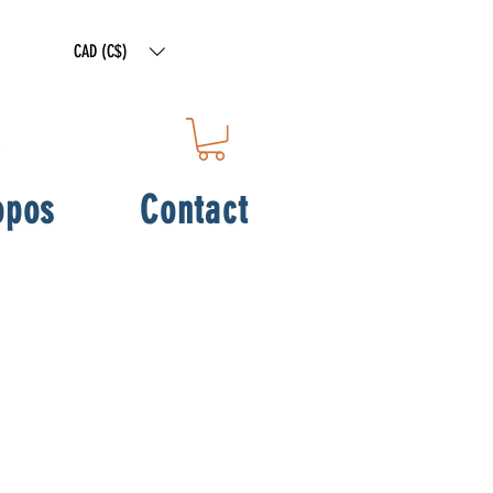
CAD (C$)
opos
Contact