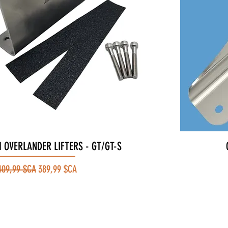
 OVERLANDER LIFTERS - GT/GT-S
Aperçu rapide
Prix original
Prix promotionnel
409,99 $CA
389,99 $CA